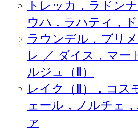
トレッカ，ラドンナ
ウハ，ラハティ，ド
ラウンデル，プリメ
レ ／ ダイス，マ
ルジュ（Ⅱ）
レイク（Ⅱ），コスモ
ェール，ノルチェ，
ァ