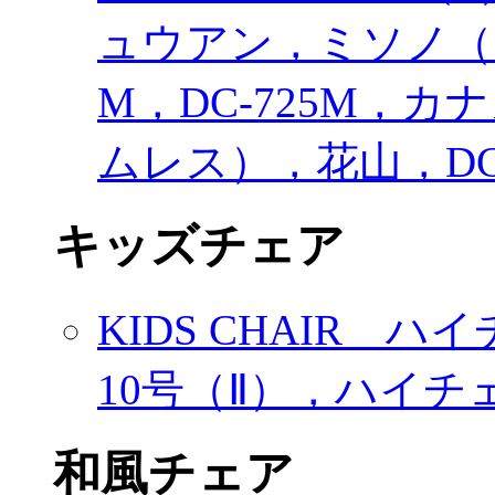
ュウアン，ミソノ（Ⅰ
M，DC-725M，
ムレス），花山，DC-
キッズチェア
KIDS CHAIR 
10号（Ⅱ），ハイチェ
和風チェア