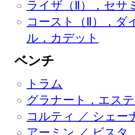
ライザ（Ⅱ），セサ
コースト（Ⅱ），ダ
ル，カデット
ベンチ
トラム
グラナート，エステ
コルティ ／ シェー
アーミン ／ ビスタ