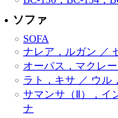
ソファ
SOFA
ナレア，ルガン ／
オーパス，マクレー
ラト，キサ ／ ウル
サマンサ（Ⅱ），イ
ナ