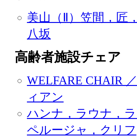
美山（Ⅱ）笠間，匠，
八坂
高齢者施設チェア
WELFARE CHA
ィアン
ハンナ，ラウナ，ラ
ペルージャ，クリフ