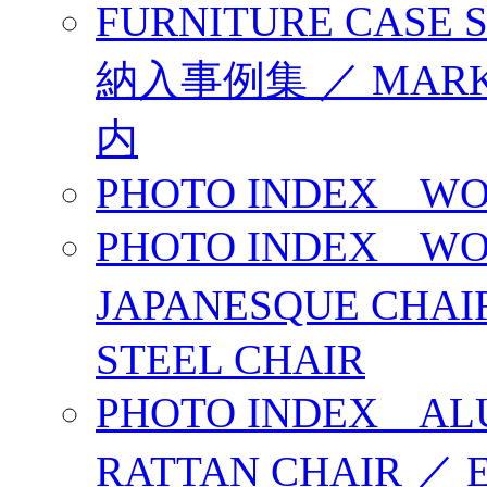
FURNITURE CAS
納入事例集 ／ MAR
内
PHOTO INDEX WO
PHOTO INDEX WO
JAPANESQUE CHA
STEEL CHAIR
PHOTO INDEX ALU
RATTAN CHAIR ／ 