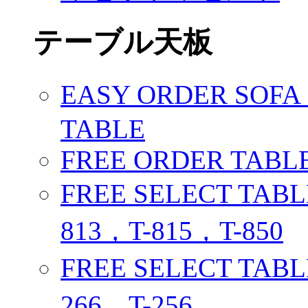
テーブル天板
EASY ORDER SOFA E
TABLE
FREE ORDER TABL
FREE SELECT TABL
813，T-815，T-850
FREE SELECT TABL
266，T-256