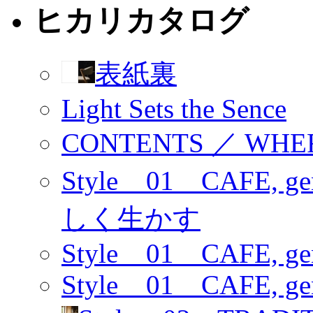
ヒカリカタログ
表紙裏
Light Sets the Sence
CONTENTS ／ WHE
Style _ 01 CAFE,
しく生かす
Style _ 01 CAFE, gen
Style _ 01 CAFE, gen