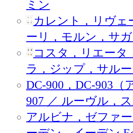
ミン
カレント，リヴェー
ーリ，モルン，サガ
コスタ，リエータ，
ラ，ジップ，サルー
DC-900，DC-903
907 ／ ルーヴル，
アルビナ，ゼファー（
ーデン，イーデン Eco 