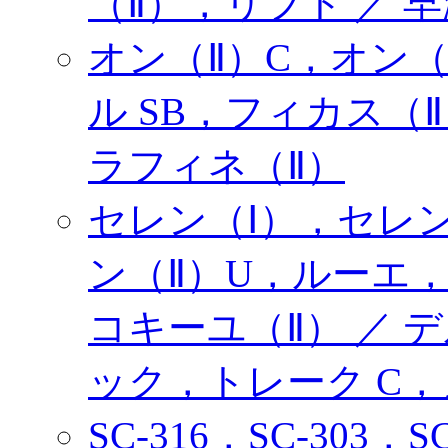
（Ⅱ），リフト ／ 早
オン（Ⅱ）C，オン（
ル SB，フィカス（
ラフィネ（Ⅱ）
セレン（Ⅰ），セレン
ン（Ⅱ）U，ルーエ，
コキーユ（Ⅱ） ／ 
ック，トレーク C
SC-316，SC-303，S