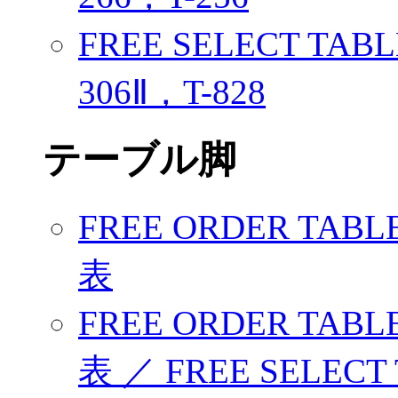
FREE SELECT TABL
306Ⅱ，T-828
テーブル脚
FREE ORDER TAB
表
FREE ORDER TAB
表 ／ FREE SELECT