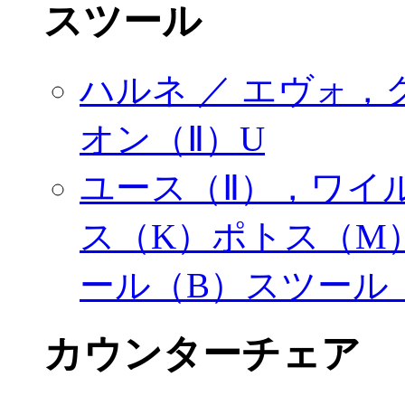
スツール
ハルネ ／ エヴォ
オン（Ⅱ）U
ユース（Ⅱ），ワイ
ス（K）ポトス（M
ール（B）スツール
カウンターチェア