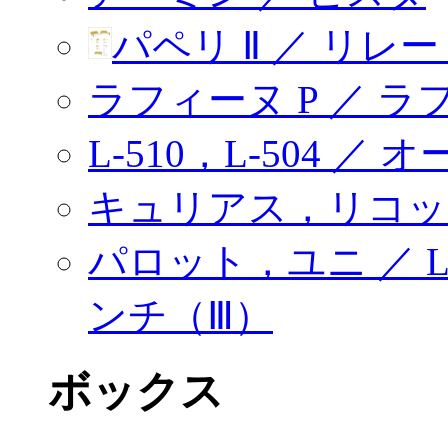
パペリ Ⅱ ／ リレ
ラフィーヌ P ／ ラ
L-510，L-504 ／
キュリアス，リコッ
パロット，ユニ ／ L
ンチ（Ⅲ）
ボックス