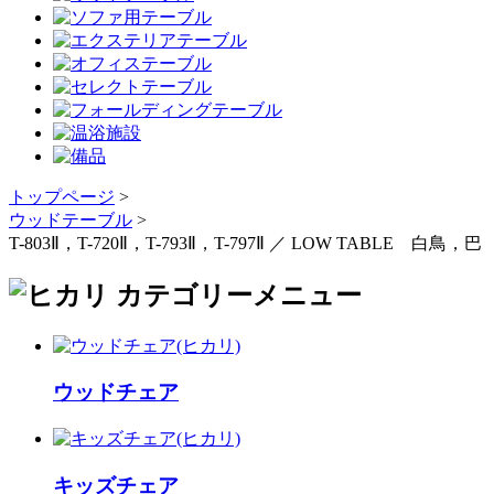
トップページ
>
ウッドテーブル
>
T-803Ⅱ，T-720Ⅱ，T-793Ⅱ，T-797Ⅱ ／ LOW TABLE 白鳥，巴
ウッドチェア
キッズチェア