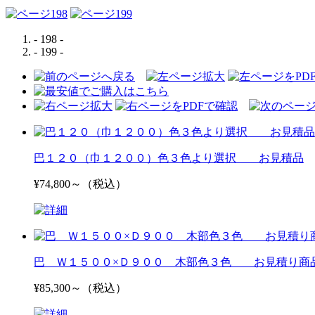
- 198 -
- 199 -
巴１２０（巾１２００）色３色より選択 お見積品
¥74,800～（税込）
巴 Ｗ１５００×Ｄ９００ 木部色３色 お見積り商
¥85,300～（税込）