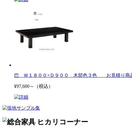
巴 Ｗ１８００×Ｄ９００ 木部色３色 お見積り商
¥97,600～（税込）